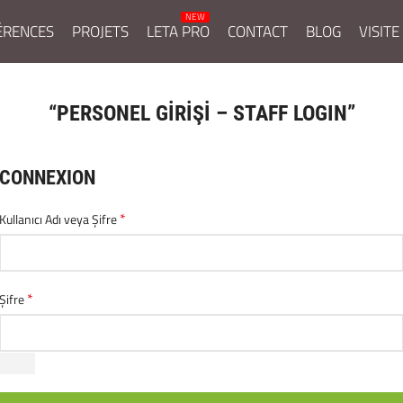
ÉRENCES
PROJETS
LETA PRO
CONTACT
BLOG
VISITE
“PERSONEL GİRİŞİ – STAFF LOGIN”
CONNEXION
*
Kullanıcı Adı veya Şifre
*
Şifre