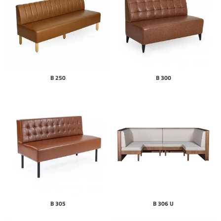
B 250
B 300
B 305
B 306 U