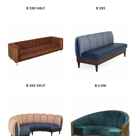
B 390 HALF
B 395
B 395 SPLIT
B 4100