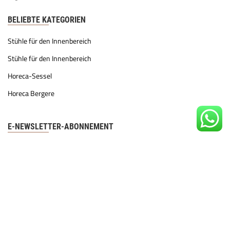
BELIEBTE KATEGORIEN
Stühle für den Innenbereich
Stühle für den Innenbereich
Horeca-Sessel
Horeca Bergere
E-NEWSLETTER-ABONNEMENT
Melden Sie sich für unseren E-Newsletter an, um über Aktionen
und Innovationen informiert zu werden.
Unsere KVKK-Richtlinie
gelesen und akzeptiere sie