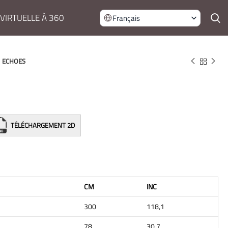
 VIRTUELLE À 360
Français
ECHOES
TÉLÉCHARGEMENT 2D
CM
INC
300
118,1
78
30,7