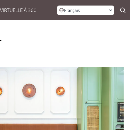
 VIRTUELLE À 360
Français
T