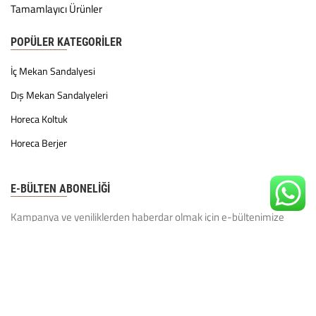
Tamamlayıcı Ürünler
POPÜLER KATEGORILER
İç Mekan Sandalyesi
Dış Mekan Sandalyeleri
Horeca Koltuk
Horeca Berjer
E-BÜLTEN ABONELİĞİ
Kampanya ve yeniliklerden haberdar olmak için e-bültenimize
kayıt olun.
KVKK Politikamız'ı
okudum ve kabul ediyorum.