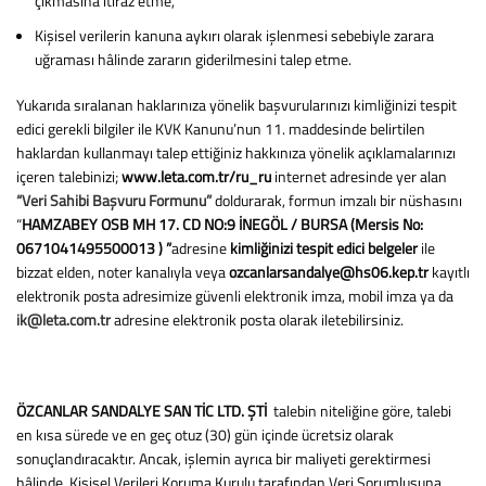
çıkmasına itiraz etme,
Kişisel verilerin kanuna aykırı olarak işlenmesi sebebiyle zarara
uğraması hâlinde zararın giderilmesini talep etme.
Yukarıda sıralanan haklarınıza yönelik başvurularınızı kimliğinizi tespit
edici gerekli bilgiler ile KVK Kanunu’nun 11. maddesinde belirtilen
haklardan kullanmayı talep ettiğiniz hakkınıza yönelik açıklamalarınızı
içeren talebinizi;
www.leta.com.tr/ru_ru
internet adresinde yer alan
“Veri Sahibi Başvuru Formunu”
doldurarak, formun imzalı bir nüshasını
“
HAMZABEY OSB MH 17. CD NO:9 İNEGÖL / BURSA (Mersis No:
0671041495500013 )
”
adresine
kimliğinizi tespit edici belgeler
ile
bizzat elden, noter kanalıyla veya
ozcanlarsandalye@hs06.kep.tr
kayıtlı
elektronik posta adresimize güvenli elektronik imza, mobil imza ya da
ik@leta.com.tr
adresine elektronik posta olarak iletebilirsiniz.
ÖZCANLAR SANDALYE SAN TİC LTD. ŞTİ
talebin niteliğine göre, talebi
en kısa sürede ve en geç otuz (30) gün içinde ücretsiz olarak
sonuçlandıracaktır. Ancak, işlemin ayrıca bir maliyeti gerektirmesi
hâlinde, Kişisel Verileri Koruma Kurulu tarafından Veri Sorumlusuna