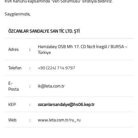
KVK Kanunu kapsamında “Veri Sorumlusu” sıfatıyla bildiririz.
Saygılarımızla,
ÖZCANLAR SANDALYE SAN TİC LTD. ŞTİ
Hamzabey OSB Mh 17. CD No:9 İnegöl / BURSA –
Adres
:
Türkiye
Telefon
:
+90 (224) 714 9797
E-
:
ik@leta.com.tr
Posta
KEP
:
ozcanlarsandalye@hs06.kep.tr
Web
:
www.leta.com.tr/ru_ru