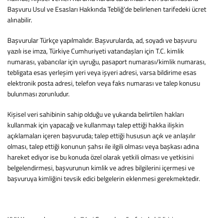
Başvuru Usul ve Esasları Hakkında Tebliğ’de belirlenen tarifedeki ücret
alınabilir.
Başvurular Türkçe yapılmalıdır. Başvurularda, ad, soyadı ve başvuru
yazılı ise imza, Türkiye Cumhuriyeti vatandaşları için T.C. kimlik
numarası, yabancılar için uyruğu, pasaport numarası/kimlik numarası,
tebligata esas yerleşim yeri veya işyeri adresi, varsa bildirime esas
elektronik posta adresi, telefon veya faks numarası ve talep konusu
bulunması zorunludur.
Kişisel veri sahibinin sahip olduğu ve yukarıda belirtilen hakları
kullanmak için yapacağı ve kullanmayı talep ettiği hakka ilişkin
açıklamaları içeren başvuruda; talep ettiği hususun açık ve anlaşılır
olması, talep ettiği konunun şahsı ile ilgili olması veya başkası adına
hareket ediyor ise bu konuda özel olarak yetkili olması ve yetkisini
belgelendirmesi, başvurunun kimlik ve adres bilgilerini içermesi ve
başvuruya kimliğini tevsik edici belgelerin eklenmesi gerekmektedir.