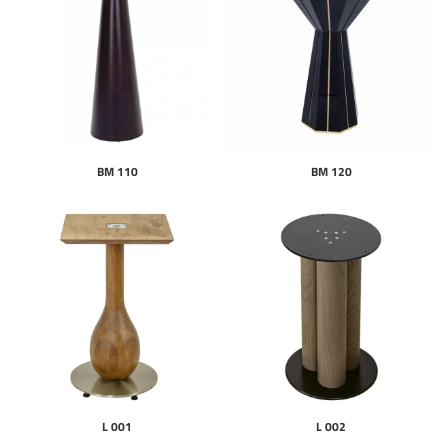
BM 110
BM 120
L 001
L 002