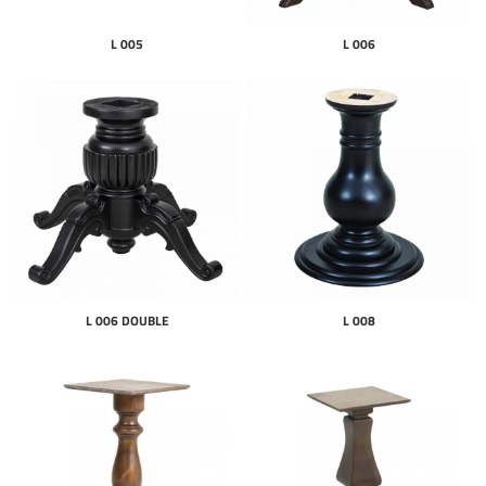
L 005
L 006
L 006 DOUBLE
L 008