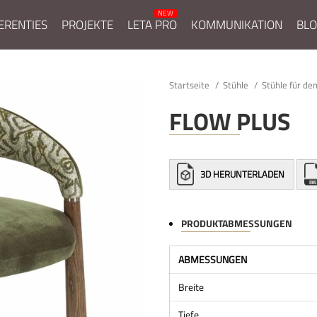
ERENTIES
PROJEKTE
LETA PRO
KOMMUNIKATION
BL
Startseite
Stühle
Stühle für de
FLOW PLUS
3D HERUNTERLADEN
PRODUKTABMESSUNGEN
ABMESSUNGEN
Breite
Tiefe