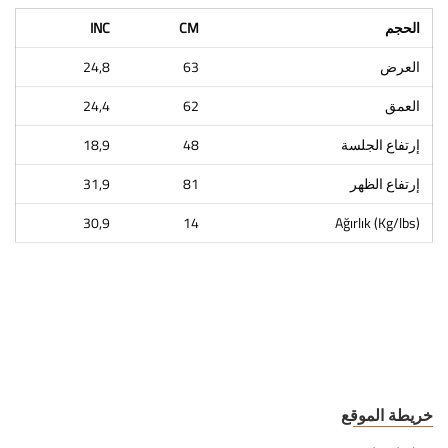
الحجم
CM
INC
العرض
63
24,8
العمق
62
24,4
إرتفاع الجلسة
48
18,9
إرتفاع الظهر
81
31,9
30,9
14
Ağırlık (Kg/lbs)
خريطة الموقع