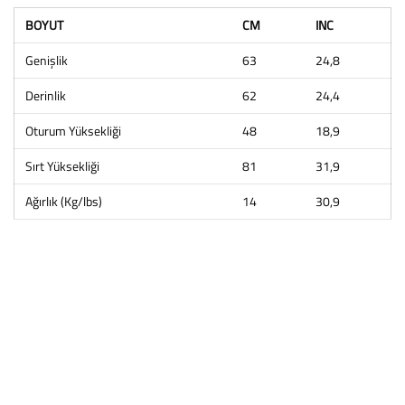
BOYUT
CM
INC
Genişlik
63
24,8
Derinlik
62
24,4
Oturum Yüksekliği
48
18,9
Sırt Yüksekliği
81
31,9
Ağırlık (Kg/lbs)
14
30,9