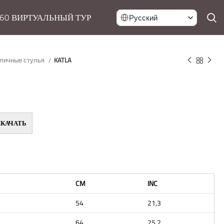
60 ВИРТУАЛЬНЫЙ ТУР
Русский
личные стулья
KATLA
СКАЧАТЬ
CM
INC
54
21,3
64
25,2