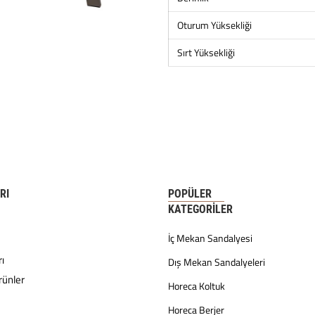
Oturum Yüksekliği
Sırt Yüksekliği
RI
POPÜLER
KATEGORILER
İç Mekan Sandalyesi
ı
Dış Mekan Sandalyeleri
rünler
Horeca Koltuk
Horeca Berjer