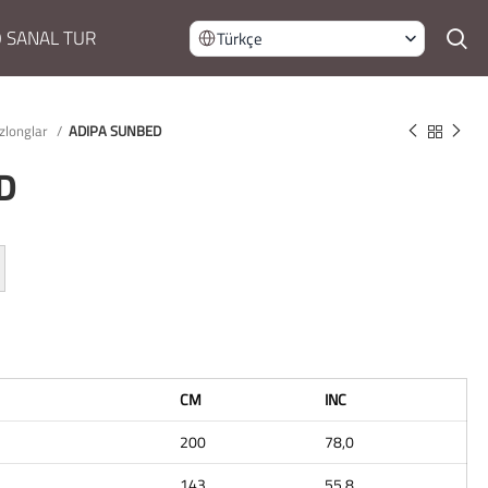
 SANAL TUR
Türkçe
zlonglar
ADIPA SUNBED
D
CM
INC
200
78,0
143
55,8