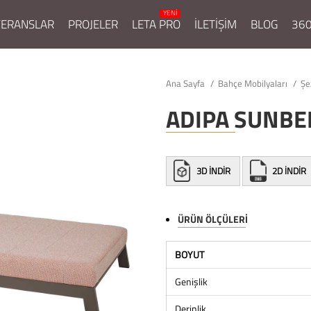
FERANSLAR
PROJELER
LETA PRO
İLETİŞİM
BLOG
360
Ana Sayfa
Bahçe Mobilyaları
Şe
ADIPA SUNBE
3D İNDİR
2D İNDİR
ÜRÜN ÖLÇÜLERI
BOYUT
Genişlik
Derinlik