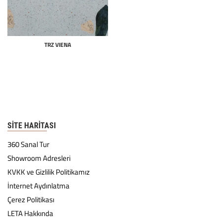
TRZ VIENA
SITE HARITASI
360 Sanal Tur
Showroom Adresleri
KVKK ve Gizlilik Politikamız
İnternet Aydınlatma
Çerez Politikası
LETA Hakkında