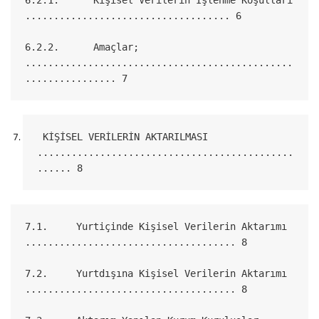
6.2.1.      Kişisel Verilerin İşlenme Koşulları 
.................................... 6
6.2.2.      Amaçlar; 
...............................................
................ 7
 KİŞİSEL VERİLERİN AKTARILMASI 
.............................................
...... 8
7.1.     Yurtiçinde Kişisel Verilerin Aktarımı 
..................................... 8
7.2.     Yurtdışına Kişisel Verilerin Aktarımı 
..................................... 8