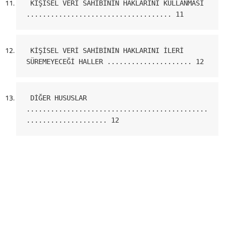
 KİŞİSEL VERİ SAHİBİNİN HAKLARINI KULLANMASI 
.................................... 11
 KİŞİSEL VERİ SAHİBİNİN HAKLARINI İLERİ 
SÜREMEYECEĞİ HALLER ..................... 12
 DİĞER HUSUSLAR 
.............................................
.................... 12