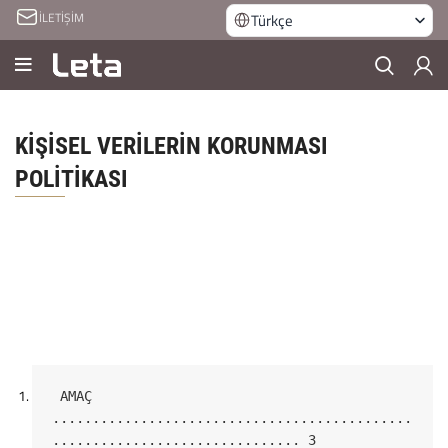
İLETİŞİM
Türkçe
KİŞİSEL VERİLERİN KORUNMASI
POLİTİKASI
 AMAÇ 
.............................................
...............................
3