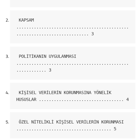
 KAPSAM 
.............................................
............................. 3
 POLİTİKANIN UYGULANMASI 
.............................................
............
 3
 KİŞİSEL VERİLERİN KORUNMASINA YÖNELİK 
HUSUSLAR .................................. 4
 ÖZEL NİTELİKLİ KİŞİSEL VERİLERİN KORUNMASI 
...................................... 5