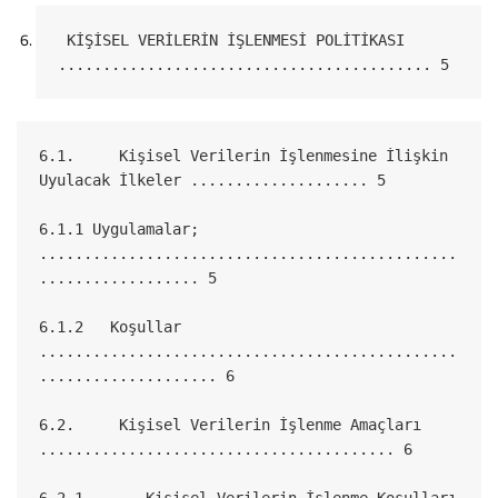
 KİŞİSEL VERİLERİN İŞLENMESİ POLİTİKASI 
.......................................... 5
6.1.     Kişisel Verilerin İşlenmesine İlişkin 
Uyulacak İlkeler .................... 5
6.1.1 Uygulamalar; 
...............................................
.................. 5
6.1.2   Koşullar 
...............................................
.................... 6
6.2.     Kişisel Verilerin İşlenme Amaçları 
........................................ 6