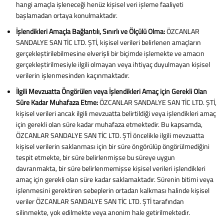
hangi amaçla işleneceği henüz kişisel veri işleme faaliyeti
başlamadan ortaya konulmaktadır.
İşlendikleri Amaçla Bağlantılı, Sınırlı ve Ölçülü Olma:
ÖZCANLAR
SANDALYE SAN TİC LTD. ŞTİ, kişisel verileri belirlenen amaçların
gerçekleştirilebilmesine elverişli bir biçimde işlemekte ve amacın
gerçekleştirilmesiyle ilgili olmayan veya ihtiyaç duyulmayan kişisel
verilerin işlenmesinden kaçınmaktadır.
İlgili Mevzuatta Öngörülen veya İşlendikleri Amaç için Gerekli Olan
Süre Kadar Muhafaza Etme:
ÖZCANLAR SANDALYE SAN TİC LTD. ŞTİ,
kişisel verileri ancak ilgili mevzuatta belirtildiği veya işlendikleri amaç
için gerekli olan süre kadar muhafaza etmektedir. Bu kapsamda,
ÖZCANLAR SANDALYE SAN TİC LTD. ŞTİ öncelikle ilgili mevzuatta
kişisel verilerin saklanması için bir süre öngörülüp öngörülmediğini
tespit etmekte, bir süre belirlenmişse bu süreye uygun
davranmakta, bir süre belirlenmemişse kişisel verileri işlendikleri
amaç için gerekli olan süre kadar saklamaktadır. Sürenin bitimi veya
işlenmesini gerektiren sebeplerin ortadan kalkması halinde kişisel
veriler ÖZCANLAR SANDALYE SAN TİC LTD. ŞTİ tarafından
silinmekte, yok edilmekte veya anonim hale getirilmektedir.