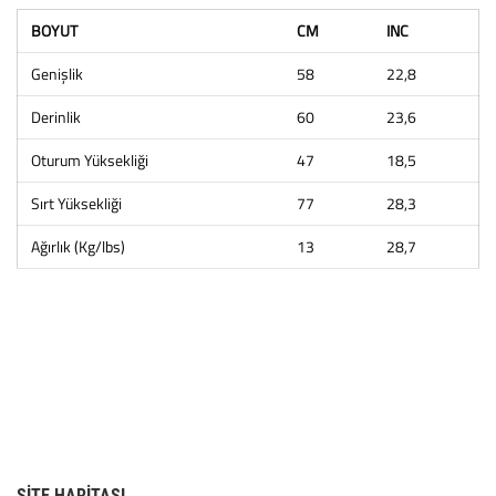
BOYUT
CM
INC
Genişlik
58
22,8
Derinlik
60
23,6
Oturum Yüksekliği
47
18,5
Sırt Yüksekliği
77
28,3
Ağırlık (Kg/lbs)
13
28,7
SITE HARITASI