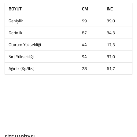
BOYUT
CM
INC
Genişlik
99
39,0
Derinlik
87
34,3
Oturum Yüksekliği
44
17,3
Sırt Yüksekliği
94
37,0
Ağırlık (Kg/lbs)
28
61,7