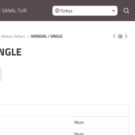
 SANAL TUR
Türkçe
ş Mekan Setleri
ARENDAL / SINGLE
INGLE
76cm
76cm