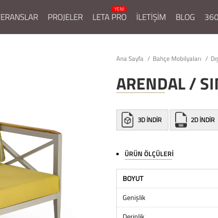
FERANSLAR
PROJELER
LETA PRO
İLETİŞİM
BLOG
360
Ana Sayfa
Bahçe Mobilyaları
Dı
ARENDAL / S
3D İNDİR
2D İNDİR
ÜRÜN ÖLÇÜLERI
BOYUT
Genişlik
Derinlik