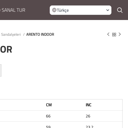
 SANAL TUR
Türkçe
 Sandalyeleri
ARENTO INDOOR
OOR
CM
INC
66
26
59
23,2