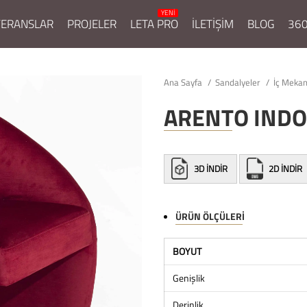
FERANSLAR
PROJELER
LETA PRO
İLETİŞİM
BLOG
360
Ana Sayfa
Sandalyeler
İç Mekan
ARENTO IND
3D İNDİR
2D İNDİR
ÜRÜN ÖLÇÜLERI
BOYUT
Genişlik
Derinlik