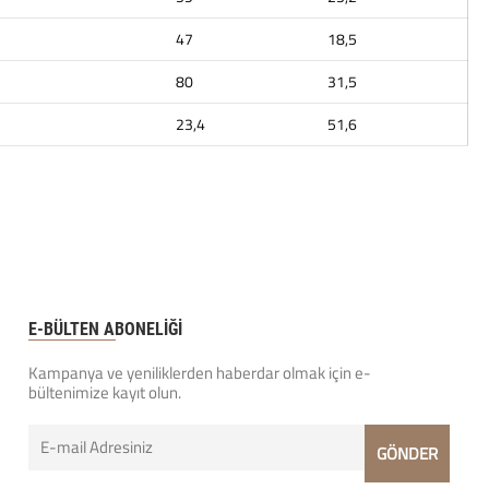
47
18,5
80
31,5
23,4
51,6
E-BÜLTEN ABONELİĞİ
Kampanya ve yeniliklerden haberdar olmak için e-
bültenimize kayıt olun.