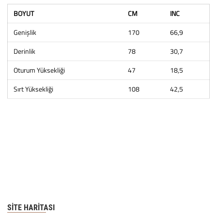
BOYUT
CM
INC
Genişlik
170
66,9
Derinlik
78
30,7
Oturum Yüksekliği
47
18,5
Sırt Yüksekliği
108
42,5
SITE HARITASI