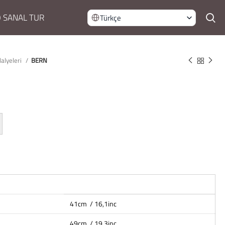
 SANAL TUR
Türkçe
alyeleri
BERN
41cm / 16,1inc
49cm / 19,3inc