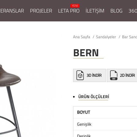
FERANSLAR
PROJELER
LETA PRO
İLETİŞİM
BLOG
360
Ana Sayfa
Sandalyeler
Bar Sand
BERN
3D İNDİR
2D İNDİR
ÜRÜN ÖLÇÜLERI
BOYUT
Genişlik
Derinlik