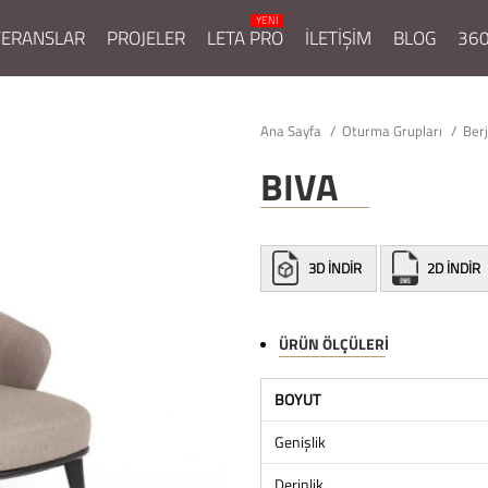
FERANSLAR
PROJELER
LETA PRO
İLETİŞİM
BLOG
360
Ana Sayfa
Oturma Grupları
Ber
BIVA
3D İNDİR
2D İNDİR
ÜRÜN ÖLÇÜLERI
BOYUT
Genişlik
Derinlik