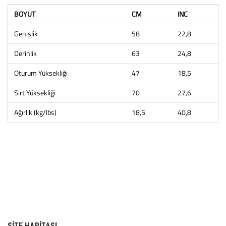
BOYUT
CM
INC
Genişlik
58
22,8
Derinlik
63
24,8
Oturum Yüksekliği
47
18,5
Sırt Yüksekliği
70
27,6
Ağırlık (kg/lbs)
18,5
40,8
SITE HARITASI