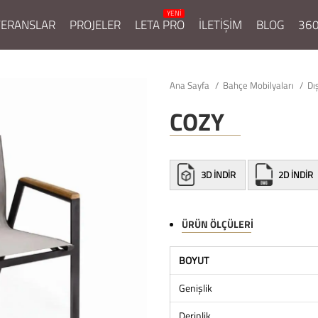
FERANSLAR
PROJELER
LETA PRO
İLETİŞİM
BLOG
360
Ana Sayfa
Bahçe Mobilyaları
Dı
COZY
3D İNDİR
2D İNDİR
ÜRÜN ÖLÇÜLERI
BOYUT
Genişlik
Derinlik