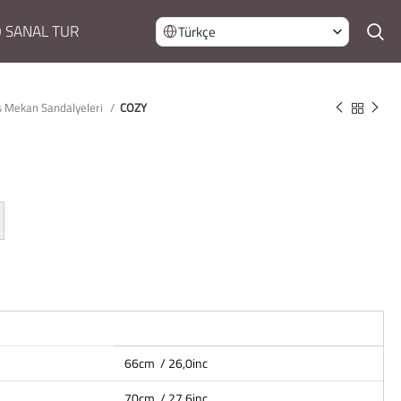
 SANAL TUR
Türkçe
ş Mekan Sandalyeleri
COZY
66cm / 26,0inc
70cm / 27,6inc