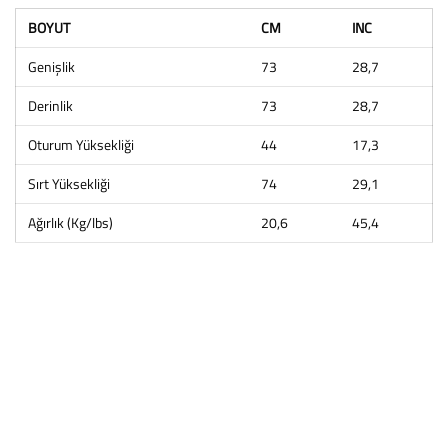
BOYUT
CM
INC
Genişlik
73
28,7
Derinlik
73
28,7
Oturum Yüksekliği
44
17,3
Sırt Yüksekliği
74
29,1
Ağırlık (Kg/lbs)
20,6
45,4