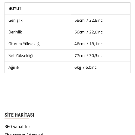
BOYUT
Genişlik
58cm / 22,8inc
Derinlik
56cm / 22,0inc
Oturum Yüksekliği
46cm / 18,1inc
Sırt Yüksekliği
77cm / 30,3inc
Ağırlık
6kg / 6,0inc
SITE HARITASI
360 Sanal Tur
Showroom Adresleri