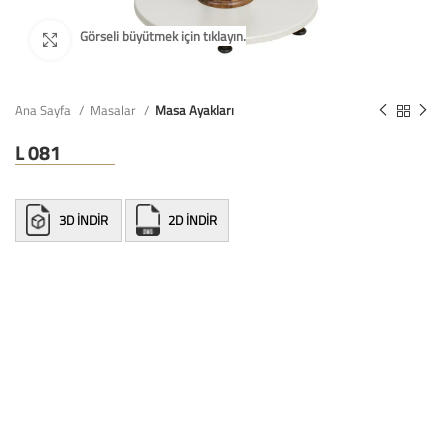
Ana Sayfa
Masalar
Masa Ayakları
L 081
3D İNDİR
2D İNDİR