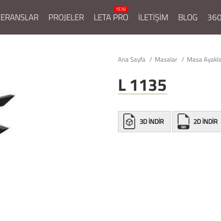
FERANSLAR
PROJELER
LETA PRO
İLETİŞİM
BLOG
360
Ana Sayfa
Masalar
Masa Ayakl
L 1135
3D İNDİR
2D İNDİR