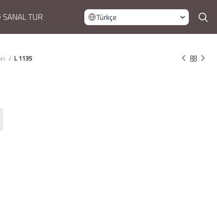
 SANAL TUR
Türkçe
arı
L 1135