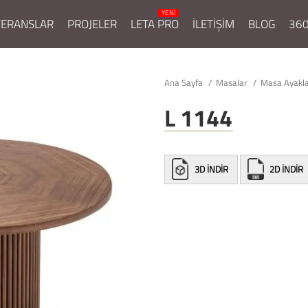
FERANSLAR
PROJELER
LETA PRO
İLETİŞİM
BLOG
360
Ana Sayfa
Masalar
Masa Ayakl
L 1144
3D İNDİR
2D İNDİR