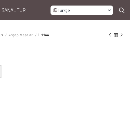
 SANAL TUR
Türkçe
arı
Ahşap Masalar
L 1144