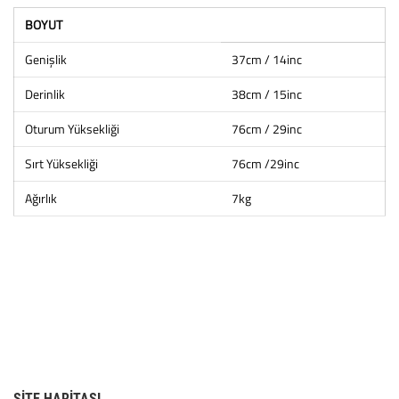
BOYUT
Genişlik
37cm / 14inc
Derinlik
38cm / 15inc
Oturum Yüksekliği
76cm / 29inc
Sırt Yüksekliği
76cm /29inc
Ağırlık
7kg
SITE HARITASI