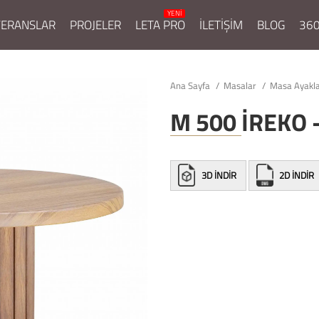
FERANSLAR
PROJELER
LETA PRO
İLETİŞİM
BLOG
360
Ana Sayfa
Masalar
Masa Ayakl
M 500 İREKO 
3D İNDİR
2D İNDİR