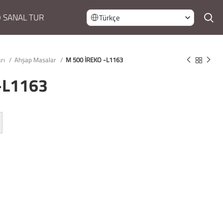
 SANAL TUR
Türkçe
arı
Ahşap Masalar
M 500 İREKO -L1163
-L1163