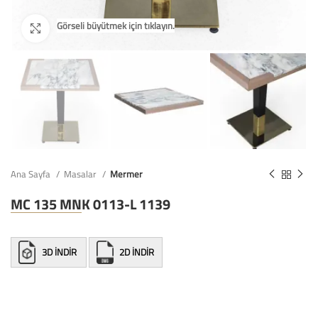
Ana Sayfa
Masalar
Mermer
MC 135 MNK 0113-L 1139
3D İNDİR
2D İNDİR