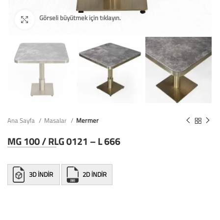
Ana Sayfa
Masalar
Mermer
MG 100 / RLG 0121 – L 666
3D İNDİR
2D İNDİR