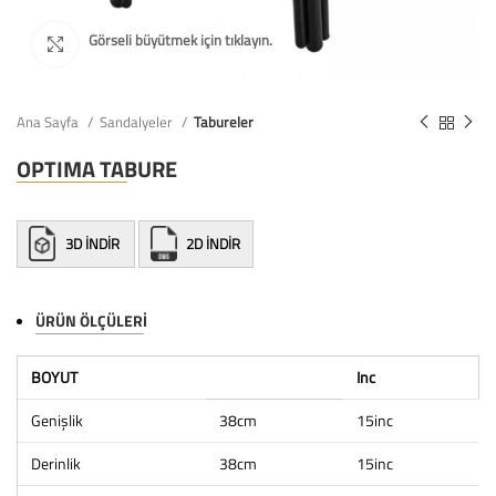
Ana Sayfa
Sandalyeler
Tabureler
OPTIMA TABURE
3D İNDİR
2D İNDİR
ÜRÜN ÖLÇÜLERI
BOYUT
Inc
Genişlik
38cm
15inc
Derinlik
38cm
15inc