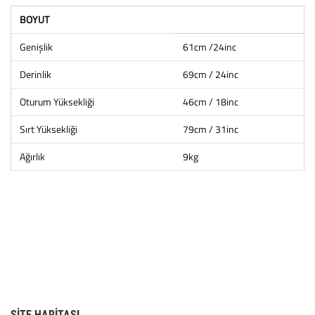
BOYUT
Genişlik
61cm /24inc
Derinlik
69cm / 24inc
Oturum Yüksekliği
46cm / 18inc
Sırt Yüksekliği
79cm / 31inc
Ağırlık
9kg
SITE HARITASI