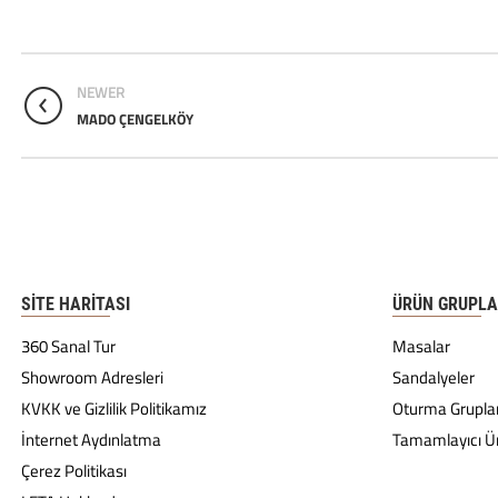
NEWER
MADO ÇENGELKÖY
SITE HARITASI
ÜRÜN GRUPLA
360 Sanal Tur
Masalar
Showroom Adresleri
Sandalyeler
KVKK ve Gizlilik Politikamız
Oturma Gruplar
İnternet Aydınlatma
Tamamlayıcı Ü
Çerez Politikası