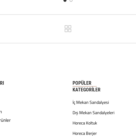
RI
POPÜLER
KATEGORILER
İç Mekan Sandalyesi
ı
Dış Mekan Sandalyeleri
rünler
Horeca Koltuk
Horeca Berjer