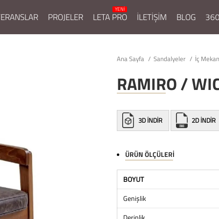
FERANSLAR
PROJELER
LETA PRO
İLETİŞİM
BLOG
360
Ana Sayfa
Sandalyeler
İç Mekan
RAMIRO / WI
3D İNDİR
2D İNDİR
ÜRÜN ÖLÇÜLERI
BOYUT
Genişlik
Derinlik