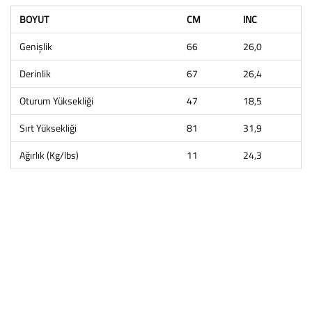
BOYUT
CM
INC
Genişlik
66
26,0
Derinlik
67
26,4
Oturum Yüksekliği
47
18,5
Sırt Yüksekliği
81
31,9
Ağırlık (Kg/lbs)
11
24,3