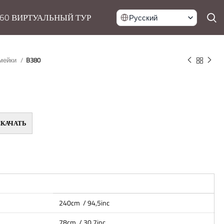
60 ВИРТУАЛЬНЫЙ ТУР
Русский
мейки
B380
СКАЧАТЬ
240cm / 94,5inc
78cm / 30,7inc