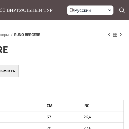
60 ВИРТУАЛЬНЫЙ ТУР
Русский
жеры
RUNO BERGERE
RE
СКАЧАТЬ
CM
INC
67
26,4
70
27,6