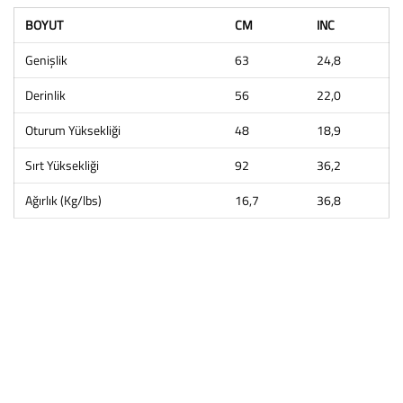
BOYUT
CM
INC
Genişlik
63
24,8
Derinlik
56
22,0
Oturum Yüksekliği
48
18,9
Sırt Yüksekliği
92
36,2
Ağırlık (Kg/lbs)
16,7
36,8