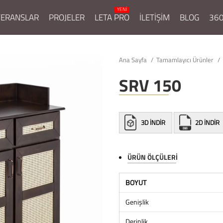
FERANSLAR
PROJELER
LETA PRO
İLETİŞİM
BLOG
360
Ana Sayfa
Tamamlayıcı Ürünler
SRV 150
3D İNDİR
2D İNDİR
ÜRÜN ÖLÇÜLERI
BOYUT
Genişlik
Derinlik