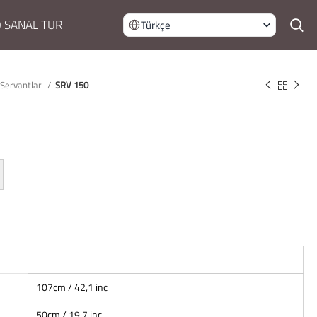
 SANAL TUR
Türkçe
Servantlar
SRV 150
107cm / 42,1 inc
50cm / 19,7 inc