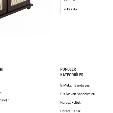
Yükseklik
RI
POPÜLER
KATEGORILER
İç Mekan Sandalyesi
ı
Dış Mekan Sandalyeleri
rünler
Horeca Koltuk
Horeca Berjer