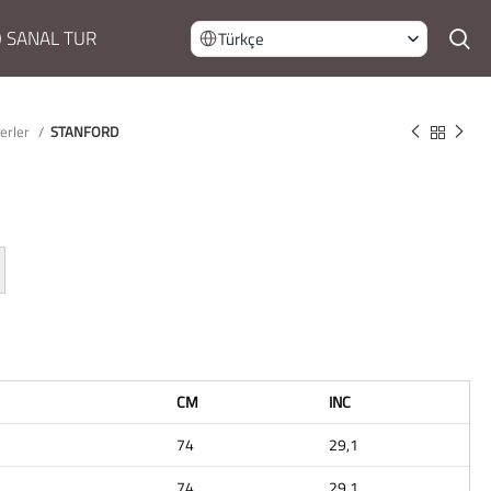
 SANAL TUR
Türkçe
jerler
STANFORD
CM
INC
74
29,1
74
29,1