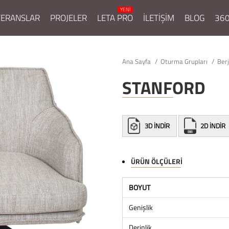
FERANSLAR
PROJELER
LETA PRO
İLETİŞİM
BLOG
360
Ana Sayfa
Oturma Grupları
Ber
STANFORD
3D İNDİR
2D İNDİR
ÜRÜN ÖLÇÜLERI
BOYUT
Genişlik
Derinlik