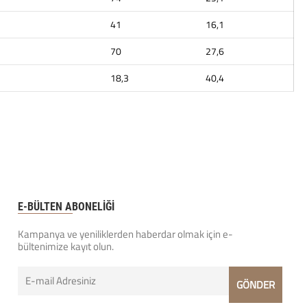
41
16,1
70
27,6
18,3
40,4
E-BÜLTEN ABONELİĞİ
Kampanya ve yeniliklerden haberdar olmak için e-
bültenimize kayıt olun.