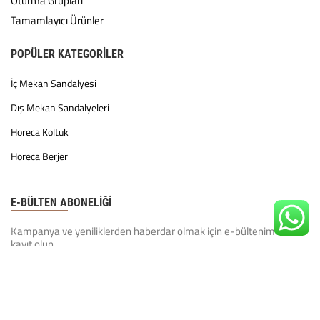
Oturma Grupları
Tamamlayıcı Ürünler
POPÜLER KATEGORILER
İç Mekan Sandalyesi
Dış Mekan Sandalyeleri
Horeca Koltuk
Horeca Berjer
E-BÜLTEN ABONELİĞİ
Kampanya ve yeniliklerden haberdar olmak için e-bültenimize
kayıt olun.
KVKK Politikamız'ı
okudum ve kabul ediyorum.