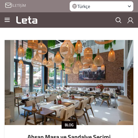
İLETİŞİM
Türkçe
BLOG
Ahşap Masa ve Sandalye Seçimi