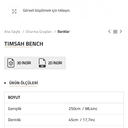
Ana Sayfa
Oturma Grupları
Banklar
TIMSAH BENCH
3D İNDİR
2D İNDİR
ÜRÜN ÖLÇÜLERI
BOYUT
Genişlik
250cm / 98,4inc
Derinlik
45cm / 17,7inc