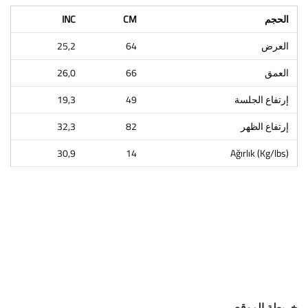
الحجم
CM
INC
العرض
64
25,2
العمق
66
26,0
إرتفاع الجلسة
49
19,3
إرتفاع الظهر
82
32,3
30,9
14
Ağırlık (Kg/lbs)
خريطة الموقع