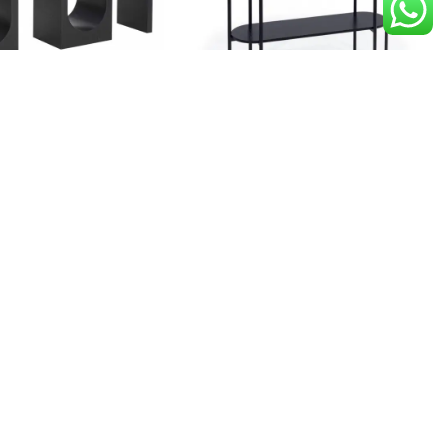
D 480
D 470