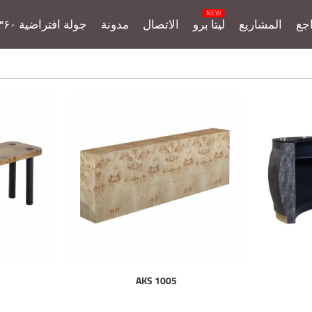
جع
المشاريع
ليتا برو
الاتصال
مدونة
جولة افتراضية ۳۶۰
AKS 1005