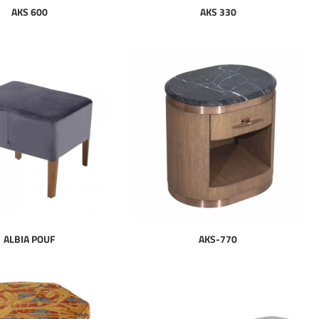
AKS 600
AKS 330
ALBIA POUF
AKS-770