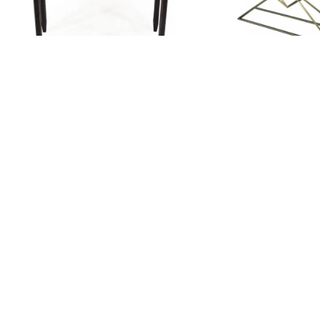
D 510
D 500