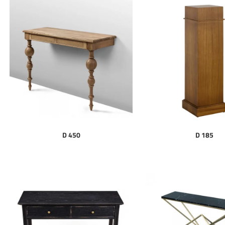
D 450
D 185