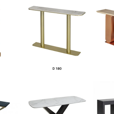
D 180