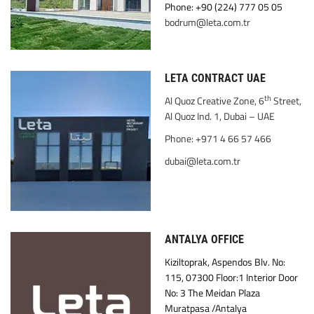
Phone: +90 (224) 777 05 05
bodrum@leta.com.tr
LETA CONTRACT UAE
th
Al Quoz Creative Zone, 6
Street,
Al Quoz Ind. 1, Dubai – UAE
Phone: +971 4 66 57 466
dubai@leta.com.tr
ANTALYA OFFICE
Kiziltoprak, Aspendos Blv. No:
115, 07300 Floor:1 Interior Door
No: 3 The Meidan Plaza
Muratpasa /Antalya