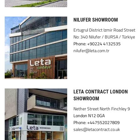
NILUFER SHOWROOM
Ertugrul District Izmir Road Street
No: 340 Nilufer / BURSA / Türkiye
Phone: +90224 4132535
nilufer@leta.com.tr
LETA CONTRACT LONDON
SHOWROOM
9 Nether Street North Finchley
London N12 0GA
Phone: +447552027809
sales@letacontract.co.uk