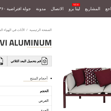
جع
المشاريع
ليتا برو
الاتصال
مدونة
جولة افتراضية ۳۶۰
الصفحة الرئيسية
الأثاث في الهواء ا
VI ALUMINUM
قم بتحميل البعد الثلاثي
أحجام المنتج
الحجم
العرض
العمق