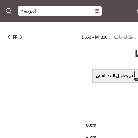
العربية
طاولة جانبية
L 550 – M1300
قم بتحميل البعد الثنائي
60cm
45cm